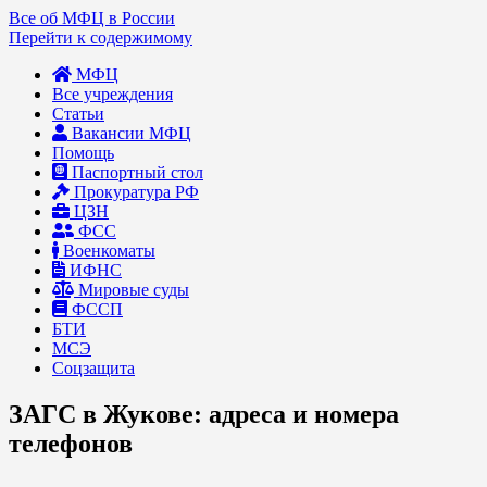
Все об МФЦ в России
Перейти к содержимому
МФЦ
Все учреждения
Статьи
Вакансии МФЦ
Помощь
Паспортный стол
Прокуратура РФ
ЦЗН
ФСС
Военкоматы
ИФНС
Мировые суды
ФССП
БТИ
МСЭ
Соцзащита
ЗАГС в Жукове: адреса и номера
телефонов