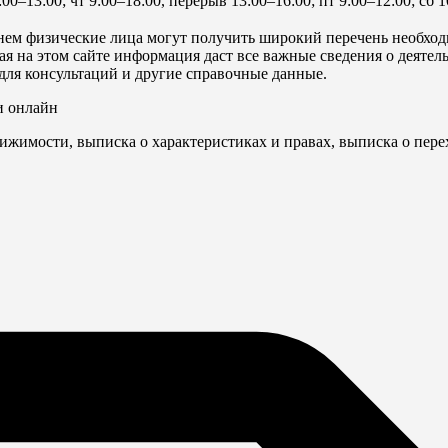
:00–13:00; чт 9:00–18:00, перерыв 13:00–16:00; пт 9:00–12:00; сб 
ем физические лица могут получить широкий перечень необход
 на этом сайте информация даст все важные сведения о деятель
для консультаций и другие справочные данные.
и онлайн
ижимости, выписка о характеристиках и правах, выписка о пере