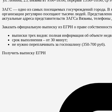
ул. Ленина, 25, Вязьма
вт 9:00–18:00, перерыв 13:00–16:00; ср 9
ЗАГС — одно из самых посещаемых госучреждений города. В н
организации регулярно посещают тысячи людей. Представленная
актуальные адреса представительств ЗАГСа Вязьмы, телефоны 
Заказать официальную выписку из ЕГРН о праве собственност
выписки трех видов: полная информация об объекте недв
срок выполнения – от 30 минут;
не нужно переплачивать за госпошлину (350-700 руб).
Получить выписку ЕГРН