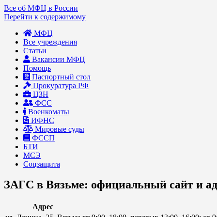
Все об МФЦ в России
Перейти к содержимому
МФЦ
Все учреждения
Статьи
Вакансии МФЦ
Помощь
Паспортный стол
Прокуратура РФ
ЦЗН
ФСС
Военкоматы
ИФНС
Мировые суды
ФССП
БТИ
МСЭ
Соцзащита
ЗАГС в Вязьме: официальный сайт и ад
Адрес