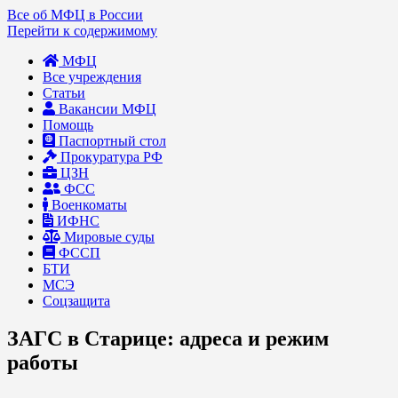
Все об МФЦ в России
Перейти к содержимому
МФЦ
Все учреждения
Статьи
Вакансии МФЦ
Помощь
Паспортный стол
Прокуратура РФ
ЦЗН
ФСС
Военкоматы
ИФНС
Мировые суды
ФССП
БТИ
МСЭ
Соцзащита
ЗАГС в Старице: адреса и режим
работы