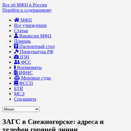
Все об МФЦ в России
Перейти к содержимому
МФЦ
Все учреждения
Статьи
Вакансии МФЦ
Помощь
Паспортный стол
Прокуратура РФ
ЦЗН
ФСС
Военкоматы
ИФНС
Мировые суды
ФССП
БТИ
МСЭ
Соцзащита
ЗАГС в Снежногорске: адреса и
телефон горячей линии