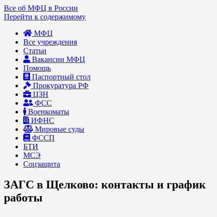
Все об МФЦ в России
Перейти к содержимому
МФЦ
Все учреждения
Статьи
Вакансии МФЦ
Помощь
Паспортный стол
Прокуратура РФ
ЦЗН
ФСС
Военкоматы
ИФНС
Мировые суды
ФССП
БТИ
МСЭ
Соцзащита
ЗАГС в Щелково: контакты и график
работы