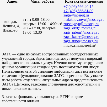
Адрес
Часы работы
Контактные сведения
+7 (496) 566-40-15
+7 (496) 566-61-90
zags@mosreg.ru
вт-пт 9:00–18:00,
malakhovaoyu@mosreg.ru
площадь
перерыв 13:00–14:00; сб
zuevayuyu@mosreg.ru
Ленина, 4,
9:00–17:30, перерыв
zags_okd@mosreg.ru
Щёлково
13:00–13:30
zags_priem@mosreg.ru
zags_kadry@mosreg.ru
zags_iripo@mosreg.ru
http://zags.mosreg.ru/
ЗАГС — одно из самых востребованных государственных
учреждений города. Здесь физлица могут получить широкий
набор жизненно важных услуг. Именно поэтому сотрудников
данной организации каждый день посещают тысячи людей.
Приведенная на этой странице информация даст все важные
сведения о функционировании ЗАГСа в регионе. Вы узнаете
часы работы отделений, актуальные адреса представительств
ЗАГСа Щелково, телефоны справочной для консультаций и
иные полезные данные.
Заказать официальную выписку из ЕГРН о праве
собственности онлайн