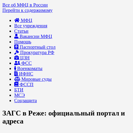
Все об МФЦ в России
Перейти к содержимому
МФЦ
Все учреждения
Статьи
Вакансии МФЦ
Помощь
Паспортный стол
Прокуратура РФ
ЦЗН
ФСС
Военкоматы
ИФНС
Мировые суды
ФССП
БТИ
МСЭ
Соцзащита
ЗАГС в Реже: официальный портал и
адреса