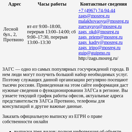
Адрес
Часы работы
Контактные сведения
+7 (4967) 74-94-44
zags@mosreg.ru
malakhovaoyu@mosreg.ru
вт-пт 9:00–18:00,
zuevayuyu@mosreg.ru
Лесной
перерыв 13:00–14:00; сб
zags_okd@mosreg.ru
бул., 2,
9:00–17:30, перерыв
zags_priem@mosreg.ru
Протвино
13:00–13:30
zags_kadry@mosreg.ru
zags_iripo@mosreg.ru
guip@guipmo.ru
http://zags.mosreg.ru/
ЗАГС — одно из самых популярных госучреждений города. В
нем люди могут получить большой набор необходимых услуг.
Поэтому служащих данной организации регулярно посещают
тысячи россиян. Приведенная на этом сайте информация даст
нужные сведения о функционировании ЗАГСа в регионе. Вы
узнаете текущий график работы офисов, актуальные адреса
представительств ЗАГСа Протвино, телефоны для
консультаций и другие важные данные.
Заказать официальную выписку из ЕГРН о праве
собственности онлайн
выписки трех видов: полная информация об объекте