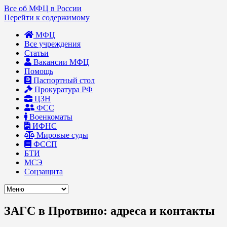
Все об МФЦ в России
Перейти к содержимому
МФЦ
Все учреждения
Статьи
Вакансии МФЦ
Помощь
Паспортный стол
Прокуратура РФ
ЦЗН
ФСС
Военкоматы
ИФНС
Мировые суды
ФССП
БТИ
МСЭ
Соцзащита
ЗАГС в Протвино: адреса и контакты