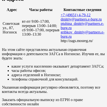
Адрес
Часы работы
Контактные сведения
+7 (49651) 4-79-12
dmitriy@partners.e-burg.ru
вт-пт 9:00–17:00,
Советская
ptuhina_dmitriy@partners.e-
перерыв 13:00–14:00;
ул., 87,
burg.ru
сб 9:00–17:00, перерыв
Ногинск
gribkov_dmitriy@partners.e-
13:00–13:30
burg.ru
http://zags.mosreg.ru/
На этом сайте представлена актуальная справочная
информация о деятельности ЗАГСа в Ногинске. Изучив ее, вы
будете знать:
какие услуги населению оказывает департамент ЗАГСа;
часы работы офисов;
адреса отделений в Ногинске;
телефоны справочной для консультаций.
Указанная информация регулярно обновляется, поэтому все
контакты всегда актуальны.
Заказать официальную выписку из ЕГРН о праве
собственности онлайн