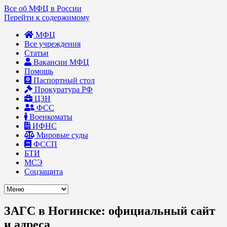
Все об МФЦ в России
Перейти к содержимому
МФЦ
Все учреждения
Статьи
Вакансии МФЦ
Помощь
Паспортный стол
Прокуратура РФ
ЦЗН
ФСС
Военкоматы
ИФНС
Мировые суды
ФССП
БТИ
МСЭ
Соцзащита
ЗАГС в Ногинске: официальный сайт
и адреса