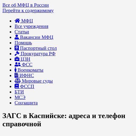
Все об МФЦ в России
Перейти к содержимому
МФЦ
Все учреждения
Статьи
Вакансии МФЦ
Помощь
Паспортный стол
Прокуратура РФ
ЦЗН
ФСС
Военкоматы
ИФНС
Мировые суды
ФССП
БТИ
МСЭ
Соцзащита
ЗАГС в Каспийске: адреса и телефон
справочной