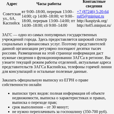
Контактные
Адрес
Часы работы
сведения
вт 9:00–18:00, перерыв 13:00–
+7 (87246) 5-20-64
Советская
14:00; ср 14:00–18:00; чт 9:00–
ru05@minjust.ru
ул., 6А,
18:00, перерыв 13:00–14:00; пт
http://kaspiysk.org/
Каспийск
14:00–18:00; сб 9:00–14:00
http://to05.minjust.ru/
ЗАГС — одно из самых популярных государственных
учреждений города. Здесь предоставляется широкий спектр
социальных и финансовых услуг. Поэтому представителей
данной организации регулярно посещают десятки тысяч
россиян. Размещенная на этой странице информация даст
нужные сведения о функционировании ЗАГСа в регионе. Вы
узнаете текущий режим работы отделений, актуальные адреса
представительств ЗАГСа Каспийска, телефоны горячей линии
для консультаций и остальные полезные данные.
Заказать официальную выписку из ЕГРН о праве
собственности онлайн
выписки трех видов: полная информация об объекте
недвижимости, выписка о характеристиках и правах,
выписка о переходе прав;
срок выполнения – от 30 минут;
не нужно переплачивать за госпошлину (350-700 руб).