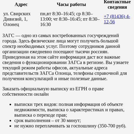
Контактные
Адрес
Часы работы
сведения
ул. Свирских
пн,вт 8:30–16:45; ср 8:30–
+7 (81436) 4-
Дивизий, 1,
13:00; чт 8:30–16:45; пт 8:30–
12-56
Олонец
16:30
ЗАГС — одно из самых востребованных госучреждений
города. Здесь физические лица могут получить большой
спектр необходимых услуг. Поэтому сотрудников данной
организации ежедневно посещают тысячи россиян.
Приведенная на этом сайте информация даст все важные
сведения о функционировании ЗАГСа в регионе. Вы узнаете
текущий режим работы офисов, актуальные адреса
представительств ЗАГСа Олонца, телефоны справочной для
получения консультаций и иные полезные данные.
Заказать официальную выписку из ЕГРН о праве
собственности онлайн
выписки трех видов: полная информация об объекте
недвижимости, выписка о характеристиках и правах,
выписка о переходе прав;
срок выполнения – от 30 минут;
не нужно переплачивать за госпошлину (350-700 руб).