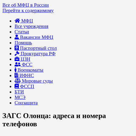
Все об МФЦ в России
Перейти к содержимому
МФЦ
Все учреждения
Статьи
Вакансии МФЦ
Помощь
Паспортный стол
Прокуратура РФ
ЦЗН
ФСС
Военкоматы
ИФНС
Мировые суды
ФССП
БТИ
МСЭ
Соцзащита
ЗАГС Олонца: адреса и номера
телефонов