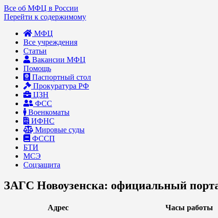
Все об МФЦ в России
Перейти к содержимому
МФЦ
Все учреждения
Статьи
Вакансии МФЦ
Помощь
Паспортный стол
Прокуратура РФ
ЦЗН
ФСС
Военкоматы
ИФНС
Мировые суды
ФССП
БТИ
МСЭ
Соцзащита
ЗАГС Новоузенска: официальный порта
Адрес
Часы работы