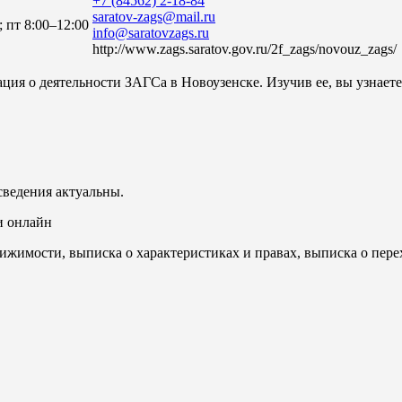
+7 (84562) 2-18-84
saratov-zags@mail.ru
; пт 8:00–12:00
info@saratovzags.ru
http://www.zags.saratov.gov.ru/2f_zags/novouz_zags/
ция о деятельности ЗАГСа в Новоузенске. Изучив ее, вы узнаете
сведения актуальны.
и онлайн
ижимости, выписка о характеристиках и правах, выписка о пере