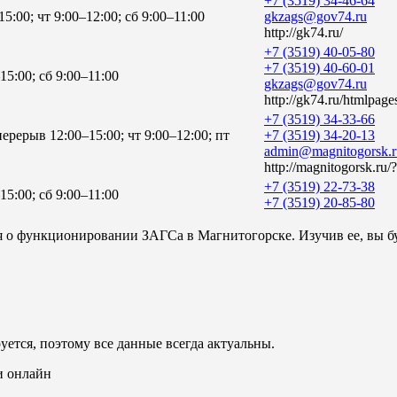
+7 (3519) 34-46-64
5:00; чт 9:00–12:00; сб 9:00–11:00
gkzags@gov74.ru
http://gk74.ru/
+7 (3519) 40-05-80
+7 (3519) 40-60-01
15:00; сб 9:00–11:00
gkzags@gov74.ru
http://gk74.ru/htmlpag
+7 (3519) 34-33-66
перерыв 12:00–15:00; чт 9:00–12:00; пт
+7 (3519) 34-20-13
admin@magnitogorsk.r
http://magnitogorsk.
+7 (3519) 22-73-38
15:00; сб 9:00–11:00
+7 (3519) 20-85-80
я о функционировании ЗАГСа в Магнитогорске. Изучив ее, вы бу
уется, поэтому все данные всегда актуальны.
и онлайн