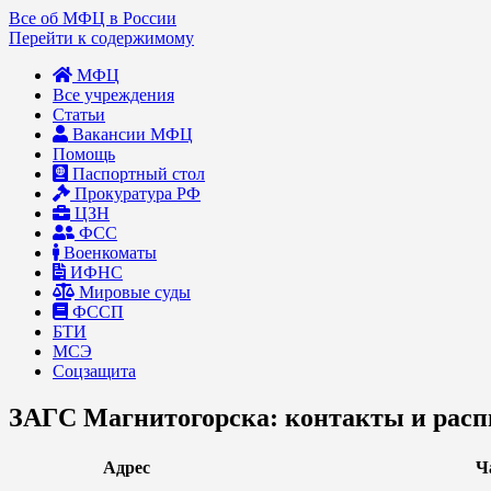
Все об МФЦ в России
Перейти к содержимому
МФЦ
Все учреждения
Статьи
Вакансии МФЦ
Помощь
Паспортный стол
Прокуратура РФ
ЦЗН
ФСС
Военкоматы
ИФНС
Мировые суды
ФССП
БТИ
МСЭ
Соцзащита
ЗАГС Магнитогорска: контакты и расп
Адрес
Ч