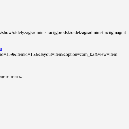
es/show/otdelyzagsadministracijgorodsk/otdelzagsadministraciigmagnit
u
ru/?id=159&itemid=153&layout=item&option=com_k2&view=item
дете знать: