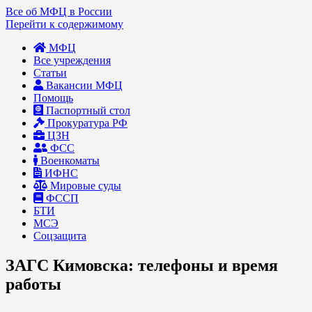
Все об МФЦ в России
Перейти к содержимому
МФЦ
Все учреждения
Статьи
Вакансии МФЦ
Помощь
Паспортный стол
Прокуратура РФ
ЦЗН
ФСС
Военкоматы
ИФНС
Мировые суды
ФССП
БТИ
МСЭ
Соцзащита
ЗАГС Кимовска: телефоны и время
работы