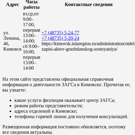
Часы
Адрес
Контактные сведения
работы
вт,ср,пт
9:00–
17:00,
перерыв
ул.
+7 (48735) 5-24-77
13:00–
Ленина,
+7 (48735) 5-20-24
14:00;
46,
https://kimovsk.tularegion.ru/administration/otdel
сб 9:00–
Кимовск
zapisi-aktov-grazhdanskog-sostoyaniya/
16:00,
перерыв
13:00–
14:00
На этом сайте представлена официальная справочная
информация о деятельности ЗАГСа в Кимовске. Прочитав ее,
вы узнаете:
какие услуги физлицам оказывает центр ЗАГСа;
режим работы представительств;
адреса отделений в Кимовске;
телефоны горячей линии для получения консультаций.
Размещенная информация постоянно обновляется, поэтому
все сведения актуальны.