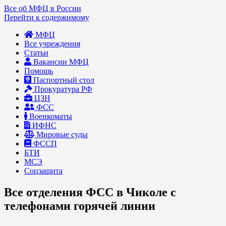
Все об МФЦ в России
Перейти к содержимому
МФЦ
Все учреждения
Статьи
Вакансии МФЦ
Помощь
Паспортный стол
Прокуратура РФ
ЦЗН
ФСС
Военкоматы
ИФНС
Мировые суды
ФССП
БТИ
МСЭ
Соцзащита
Все отделения ФСС в Чиколе с
телефонами горячей линии