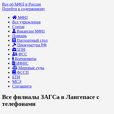
Все об МФЦ в России
Перейти к содержимому
МФЦ
Все учреждения
Статьи
Вакансии МФЦ
Помощь
Паспортный стол
Прокуратура РФ
ЦЗН
ФСС
Военкоматы
ИФНС
Мировые суды
ФССП
БТИ
МСЭ
Соцзащита
Все филиалы ЗАГСа в Лангепасе с
телефонами