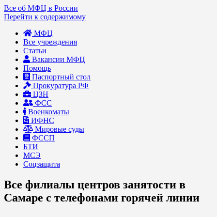
Все об МФЦ в России
Перейти к содержимому
МФЦ
Все учреждения
Статьи
Вакансии МФЦ
Помощь
Паспортный стол
Прокуратура РФ
ЦЗН
ФСС
Военкоматы
ИФНС
Мировые суды
ФССП
БТИ
МСЭ
Соцзащита
Все филиалы центров занятости в
Самаре с телефонами горячей линии