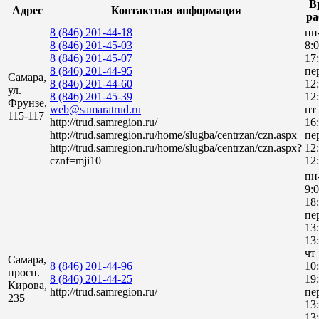
В
Адрес
Контактная информация
ра
8 (846) 201-44-18
пн
8 (846) 201-45-03
8:
8 (846) 201-45-07
17:
8 (846) 201-44-95
пе
Самара,
8 (846) 201-44-60
12
ул.
8 (846) 201-45-39
12:
Фрунзе,
web@samaratrud.ru
пт
115-117
http://trud.samregion.ru/
16:
http://trud.samregion.ru/home/slugba/centrzan/czn.aspx
пе
http://trud.samregion.ru/home/slugba/centrzan/czn.aspx?
12
cznf=mji10
12
пн
9:
18:
пе
13
13:
чт
Самара,
8 (846) 201-44-96
10
просп.
8 (846) 201-44-25
19:
Кирова,
http://trud.samregion.ru/
пе
235
13
13: