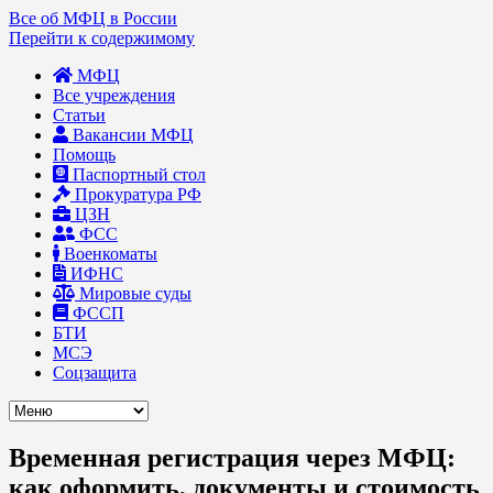
Все об МФЦ в России
Перейти к содержимому
МФЦ
Все учреждения
Статьи
Вакансии МФЦ
Помощь
Паспортный стол
Прокуратура РФ
ЦЗН
ФСС
Военкоматы
ИФНС
Мировые суды
ФССП
БТИ
МСЭ
Соцзащита
Временная регистрация через МФЦ:
как оформить, документы и стоимость