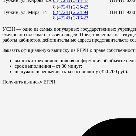
Губкин, ул. Кирова, 6А
8 (47241) 5-14-47
ПН-ПТ 8:00
8 (47241) 2-25-23
Губкин, ул. Мира, 14
8 (47241) 2-24-94
ПН-ПТ 9:00–
8 (47241) 2-13-23
УСЗН — одно из самых популярных государственных учреждени
ежедневно посещают тысячи людей. Представленная на текущей
работы кабинетов, действительные адреса представительств с
Заказать официальную выписку из ЕГРН о праве собственност
выписки трех видов: полная информация об объекте недв
срок выполнения – от 30 минут;
не нужно переплачивать за госпошлину (350-700 руб).
Получить выписку ЕГРН