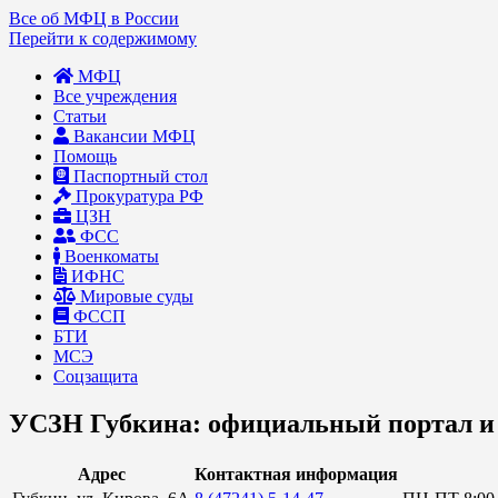
Все об МФЦ в России
Перейти к содержимому
МФЦ
Все учреждения
Статьи
Вакансии МФЦ
Помощь
Паспортный стол
Прокуратура РФ
ЦЗН
ФСС
Военкоматы
ИФНС
Мировые суды
ФССП
БТИ
МСЭ
Соцзащита
УСЗН Губкина: официальный портал и 
Адрес
Контактная информация