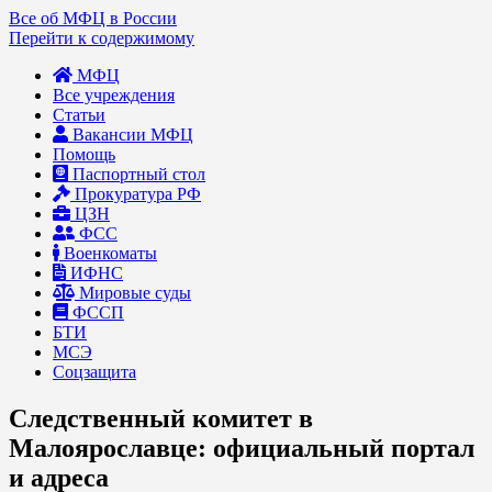
Все об МФЦ в России
Перейти к содержимому
МФЦ
Все учреждения
Статьи
Вакансии МФЦ
Помощь
Паспортный стол
Прокуратура РФ
ЦЗН
ФСС
Военкоматы
ИФНС
Мировые суды
ФССП
БТИ
МСЭ
Соцзащита
Следственный комитет в
Малоярославце: официальный портал
и адреса