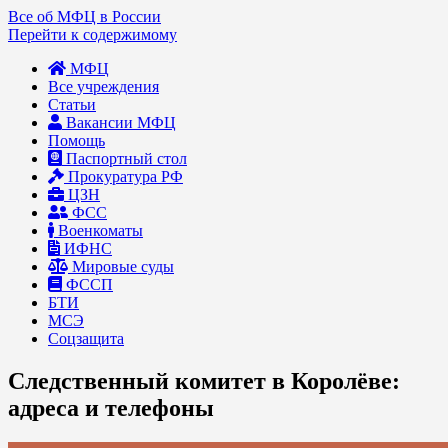
Все об МФЦ в России
Перейти к содержимому
МФЦ
Все учреждения
Статьи
Вакансии МФЦ
Помощь
Паспортный стол
Прокуратура РФ
ЦЗН
ФСС
Военкоматы
ИФНС
Мировые суды
ФССП
БТИ
МСЭ
Соцзащита
Следственный комитет в Королёве:
адреса и телефоны