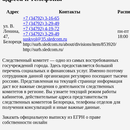
Адрес
Контакты
Распи
+7 (34792) 3-16-65
+7 (34792) 3-29-49
ул. В.
+7 (34792) 4-19-72
Ленина,
пн-пт
+7 (34792) 3-29-49
47,
18:00
suskvol@35.sledcom.ru
Белорецк
http://surb.sledcom.ru/about/divisions/item/853920/
http://surb.sledcom.ru/
Следственный комитет — одно из самых востребованных
госучреждений города. Здесь предоставляется большой
перечень социальных и финансовых услуг. Именно поэтому
сотрудников данной организации регулярно посещают тысячи
россиян. Представленная на текущей странице информация
даст все важные сведения о деятельности следственных
комитетов в регионе. Вы узнаете текущий режим работы
кабинетов, действительные адреса представительств
следственных комитетов Белорецка, телефоны отделов для
получения консультаций и иные важные данные.
Заказать официальную выписку из ЕГРН о праве
собственности онлайн