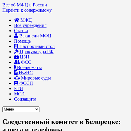
Все об МФЦ в России
Перейти к содержимому
МФЦ
Все учреждения
Статьи
Вакансии МФЦ
Помощь
Паспортный стол
Прокуратура РФ
ЦЗН
ФСС
Военкоматы
ИФНС
Мировые суды
ФССП
БТИ
МСЭ
Соцзащита
Следственный комитет в Белорецке:
адреса и телефоны