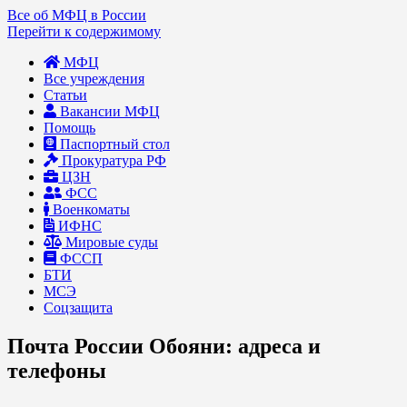
Все об МФЦ в России
Перейти к содержимому
МФЦ
Все учреждения
Статьи
Вакансии МФЦ
Помощь
Паспортный стол
Прокуратура РФ
ЦЗН
ФСС
Военкоматы
ИФНС
Мировые суды
ФССП
БТИ
МСЭ
Соцзащита
Почта России Обояни: адреса и
телефоны