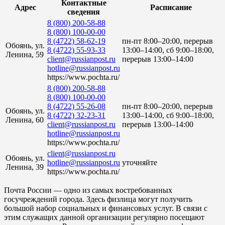
Контактные
Адрес
Расписание
сведения
8 (800) 200-58-88
8 (800) 100-00-00
8 (4722) 58-62-19
пн-пт 8:00–20:00, перерыв
Обоянь, ул.
8 (4722) 55-93-33
13:00–14:00, сб 9:00–18:00,
Ленина, 59
client@russianpost.ru
перерыв 13:00–14:00
hotline@russianpost.ru
https://www.pochta.ru/
8 (800) 200-58-88
8 (800) 100-00-00
8 (4722) 55-26-08
пн-пт 8:00–20:00, перерыв
Обоянь, ул.
8 (4722) 32-23-31
13:00–14:00, сб 9:00–18:00,
Ленина, 60
client@russianpost.ru
перерыв 13:00–14:00
hotline@russianpost.ru
https://www.pochta.ru/
client@russianpost.ru
Обоянь, ул.
hotline@russianpost.ru
уточняйте
Ленина, 39
https://www.pochta.ru/
Почта России — одно из самых востребованных
госучреждений города. Здесь физлица могут получить
большой набор социальных и финансовых услуг. В связи с
этим служащих данной организации регулярно посещают