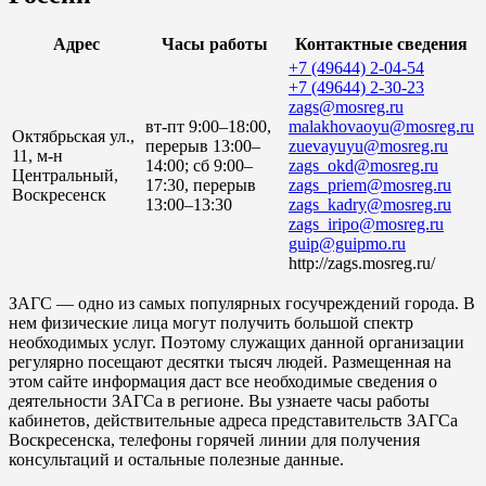
Адрес
Часы работы
Контактные сведения
+7 (49644) 2-04-54
+7 (49644) 2-30-23
zags@mosreg.ru
вт-пт 9:00–18:00,
malakhovaoyu@mosreg.ru
Октябрьская ул.,
перерыв 13:00–
zuevayuyu@mosreg.ru
11, м-н
14:00; сб 9:00–
zags_okd@mosreg.ru
Центральный,
17:30, перерыв
zags_priem@mosreg.ru
Воскресенск
13:00–13:30
zags_kadry@mosreg.ru
zags_iripo@mosreg.ru
guip@guipmo.ru
http://zags.mosreg.ru/
ЗАГС — одно из самых популярных госучреждений города. В
нем физические лица могут получить большой спектр
необходимых услуг. Поэтому служащих данной организации
регулярно посещают десятки тысяч людей. Размещенная на
этом сайте информация даст все необходимые сведения о
деятельности ЗАГСа в регионе. Вы узнаете часы работы
кабинетов, действительные адреса представительств ЗАГСа
Воскресенска, телефоны горячей линии для получения
консультаций и остальные полезные данные.