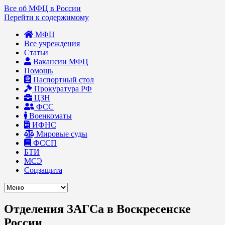
Все об МФЦ в России
Перейти к содержимому
МФЦ
Все учреждения
Статьи
Вакансии МФЦ
Помощь
Паспортный стол
Прокуратура РФ
ЦЗН
ФСС
Военкоматы
ИФНС
Мировые суды
ФССП
БТИ
МСЭ
Соцзащита
Отделения ЗАГСа в Воскресенске
России