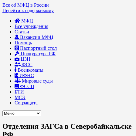
Все об МФЦ в России
Перейти к содержимому
МФЦ
Все учреждения
Статьи
Вакансии МФЦ
Помощь
Паспортный стол
Прокуратура РФ
ЦЗН
ФСС
Военкоматы
ИФНС
Мировые суды
ФССП
БТИ
МСЭ
Соцзащита
Отделения ЗАГСа в Северобайкальске
РФ