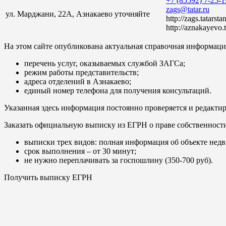
+7 (85592) 7-25-1
zags@tatar.ru
ул. Марджани, 22А, Азнакаево
уточняйте
http://zags.tatarstan
http://aznakayevo.t
На этом сайте опубликована актуальная справочная информация
перечень услуг, оказываемых службой ЗАГСа;
режим работы представительств;
адреса отделений в Азнакаево;
единый номер телефона для получения консультаций.
Указанная здесь информация постоянно проверяется и редактир
Заказать официальную выписку из ЕГРН о праве собственност
выписки трех видов: полная информация об объекте недв
срок выполнения – от 30 минут;
не нужно переплачивать за госпошлину (350-700 руб).
Получить выписку ЕГРН