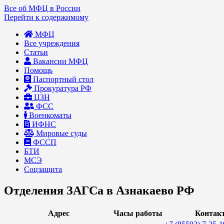
Все об МФЦ в России
Перейти к содержимому
МФЦ
Все учреждения
Статьи
Вакансии МФЦ
Помощь
Паспортный стол
Прокуратура РФ
ЦЗН
ФСС
Военкоматы
ИФНС
Мировые суды
ФССП
БТИ
МСЭ
Соцзащита
Отделения ЗАГСа в Азнакаево РФ
Адрес
Часы работы
Контак