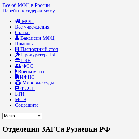
Все об МФЦ в России
Перейти к содержимому
МФЦ
Все учреждения
Статьи
Вакансии МФЦ
Помощь
Паспортный стол
Прокуратура РФ
ЦЗН
ФСС
Военкоматы
ИФНС
Мировые суды
ФССП
БТИ
МСЭ
Соцзащита
Отделения ЗАГСа Рузаевки РФ