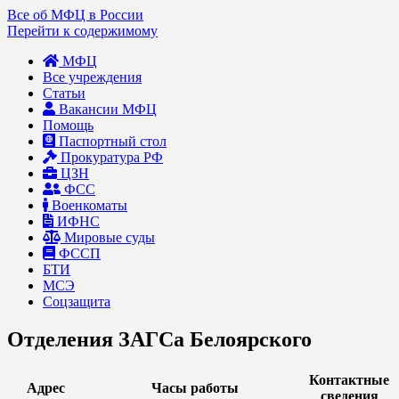
Все об МФЦ в России
Перейти к содержимому
МФЦ
Все учреждения
Статьи
Вакансии МФЦ
Помощь
Паспортный стол
Прокуратура РФ
ЦЗН
ФСС
Военкоматы
ИФНС
Мировые суды
ФССП
БТИ
МСЭ
Соцзащита
Отделения ЗАГСа Белоярского
Контактные
Адрес
Часы работы
сведения