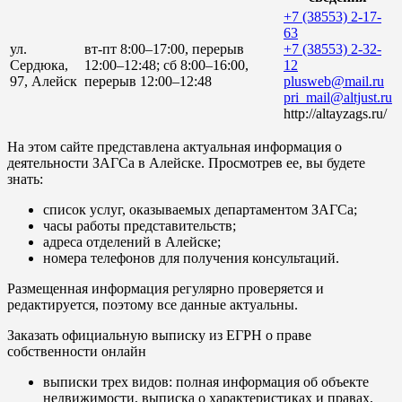
+7 (38553) 2-17-
63
ул.
вт-пт 8:00–17:00, перерыв
+7 (38553) 2-32-
Сердюка,
12:00–12:48; сб 8:00–16:00,
12
97, Алейск
перерыв 12:00–12:48
plusweb@mail.ru
pri_mail@altjust.ru
http://altayzags.ru/
На этом сайте представлена актуальная информация о
деятельности ЗАГСа в Алейске. Просмотрев ее, вы будете
знать:
список услуг, оказываемых департаментом ЗАГСа;
часы работы представительств;
адреса отделений в Алейске;
номера телефонов для получения консультаций.
Размещенная информация регулярно проверяется и
редактируется, поэтому все данные актуальны.
Заказать официальную выписку из ЕГРН о праве
собственности онлайн
выписки трех видов: полная информация об объекте
недвижимости, выписка о характеристиках и правах,