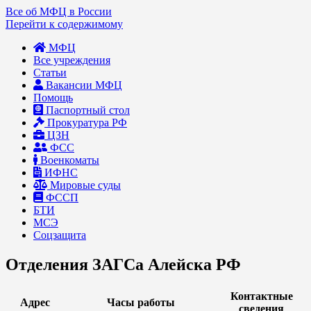
Все об МФЦ в России
Перейти к содержимому
МФЦ
Все учреждения
Статьи
Вакансии МФЦ
Помощь
Паспортный стол
Прокуратура РФ
ЦЗН
ФСС
Военкоматы
ИФНС
Мировые суды
ФССП
БТИ
МСЭ
Соцзащита
Отделения ЗАГСа Алейска РФ
Контактные
Адрес
Часы работы
сведения