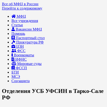
Все об МФЦ в России
Перейти к содержимому
МФЦ
Все учреждения
Статьи
Вакансии МФЦ
Помощь
Паспортный стол
Прокуратура РФ
ЦЗН
ФСС
Военкоматы
ИФНС
Мировые суды
ФССП
БТИ
МСЭ
Соцзащита
Отделения УСБ УФСИН в Тарко-Сале
РФ