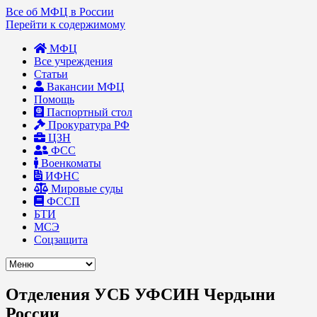
Все об МФЦ в России
Перейти к содержимому
МФЦ
Все учреждения
Статьи
Вакансии МФЦ
Помощь
Паспортный стол
Прокуратура РФ
ЦЗН
ФСС
Военкоматы
ИФНС
Мировые суды
ФССП
БТИ
МСЭ
Соцзащита
Отделения УСБ УФСИН Чердыни
России