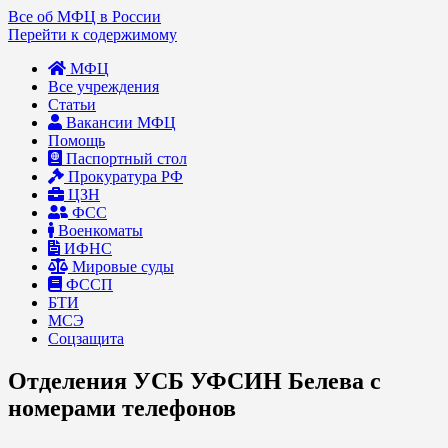
Все об МФЦ в России
Перейти к содержимому
МФЦ
Все учреждения
Статьи
Вакансии МФЦ
Помощь
Паспортный стол
Прокуратура РФ
ЦЗН
ФСС
Военкоматы
ИФНС
Мировые суды
ФССП
БТИ
МСЭ
Соцзащита
Отделения УСБ УФСИН Белева с
номерами телефонов