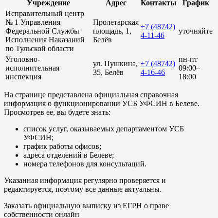
Учреждение
Адрес
Контакты
График
Исправительный центр
№ 1 Управления
Пролетарская
+7 (48742)
Федеральной Службы
площадь, 1,
уточняйте
4-11-46
Исполнения Наказаний
Белёв
по Тульской области
Уголовно-
пн-пт
ул. Пушкина,
+7 (48742)
исполнительная
09:00–
35, Белёв
4-16-46
инспекция
18:00
На странице представлена официальная справочная
информация о функционировании УСБ УФСИН в Белеве.
Просмотрев ее, вы будете знать:
список услуг, оказываемых департаментом УСБ
УФСИН;
график работы офисов;
адреса отделений в Белеве;
номера телефонов для консультаций.
Указанная информация регулярно проверяется и
редактируется, поэтому все данные актуальны.
Заказать официальную выписку из ЕГРН о праве
собственности онлайн