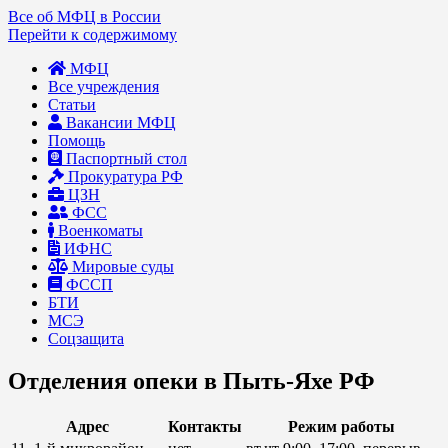
Все об МФЦ в России
Перейти к содержимому
МФЦ
Все учреждения
Статьи
Вакансии МФЦ
Помощь
Паспортный стол
Прокуратура РФ
ЦЗН
ФСС
Военкоматы
ИФНС
Мировые суды
ФССП
БТИ
МСЭ
Соцзащита
Отделения опеки в Пыть-Яхе РФ
Адрес
Контакты
Режим работы