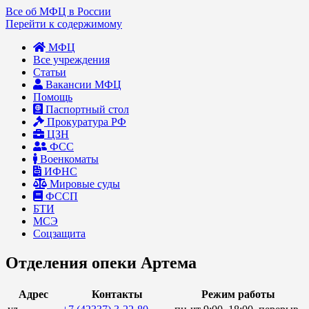
Все об МФЦ в России
Перейти к содержимому
МФЦ
Все учреждения
Статьи
Вакансии МФЦ
Помощь
Паспортный стол
Прокуратура РФ
ЦЗН
ФСС
Военкоматы
ИФНС
Мировые суды
ФССП
БТИ
МСЭ
Соцзащита
Отделения опеки Артема
Адрес
Контакты
Режим работы