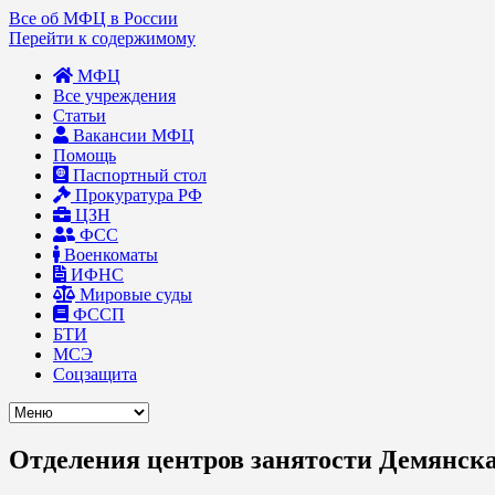
Все об МФЦ в России
Перейти к содержимому
МФЦ
Все учреждения
Статьи
Вакансии МФЦ
Помощь
Паспортный стол
Прокуратура РФ
ЦЗН
ФСС
Военкоматы
ИФНС
Мировые суды
ФССП
БТИ
МСЭ
Соцзащита
Отделения центров занятости Демянск