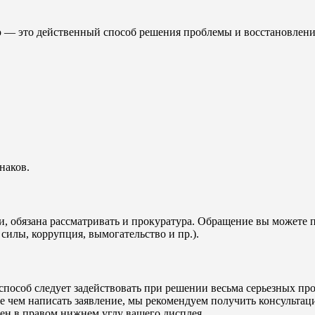
 — это действенный способ решения проблемы и восстановлени
наков.
 обязана рассматривать и прокуратура. Обращение вы можете пе
илы, коррупция, вымогательство и пр.).
способ следует задействовать при решении весьма серьезных пр
 чем написать заявление, мы рекомендуем получить консультац
жен в правом нижнем углу вашего дисплея.