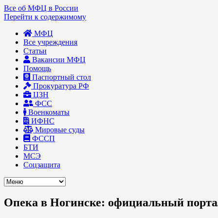
Все об МФЦ в России
Перейти к содержимому
МФЦ
Все учреждения
Статьи
Вакансии МФЦ
Помощь
Паспортный стол
Прокуратура РФ
ЦЗН
ФСС
Военкоматы
ИФНС
Мировые суды
ФССП
БТИ
МСЭ
Соцзащита
Опека в Ногинске: официальный портал