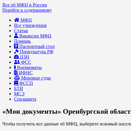
Все об МФЦ в России
Перейти к содержимому
МФЦ
Все учреждения
Статьи
Вакансии МФЦ
Помощь
Паспортный стол
Прокуратура РФ
ЦЗН
ФСС
Военкоматы
ИФНС
Мировые суды
ФССП
БТИ
МСЭ
Соцзащита
«Мои документы» Оренбургской области
Чтобы получить все данные об МФЦ, выберите искомый населе