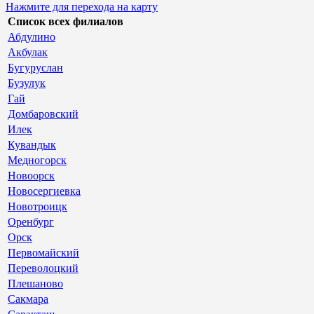
Нажмите для перехода на карту
Список всех филиалов
Абдулино
Акбулак
Бугуруслан
Бузулук
Гай
Домбаровский
Илек
Кувандык
Медногорск
Новоорск
Новосергиевка
Новотроицк
Оренбург
Орск
Первомайский
Переволоцкий
Плешаново
Сакмара