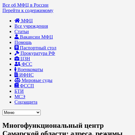
Все об МФЦ в России
Перейти к содержимому
МФЦ
Все учреждения
Статьи
Вакансии МФЦ
Помощь
Паспортный стол
Прокуратура РФ
ЦЗН
ФСС
Военкоматы
ИФНС
Мировые суды
ФССП
БТИ
МСЭ
Соцзащита
Многофункциональный центр
Самарской области: адреса, режимы