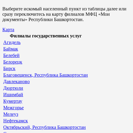
Выберите искомый населенный пункт из таблицы далее или
сразу переключитесь на карту филиалов МФЦ «Мои
документы» Республики Башкортостан.
Карта
Филиалы государственных услуг
Агидель
Баймак
Белебей
Белорецк
Бирск
Благовещенск, Республика Башкортостан
Давлеканово
Дюртюли
Ишимбай
Кумертау
Межгорье
Мелеуз
Нефтекамск
Октябрьский, Республика Башкортостан