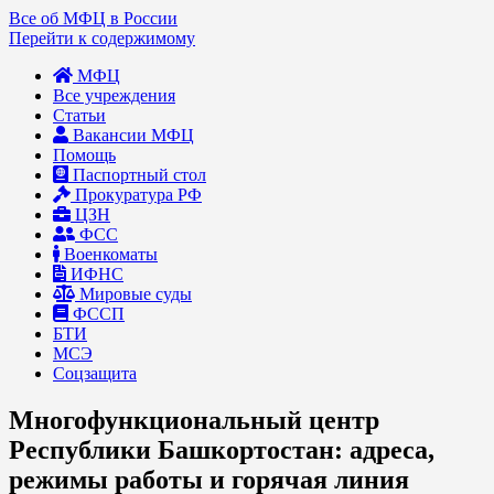
Все об МФЦ в России
Перейти к содержимому
МФЦ
Все учреждения
Статьи
Вакансии МФЦ
Помощь
Паспортный стол
Прокуратура РФ
ЦЗН
ФСС
Военкоматы
ИФНС
Мировые суды
ФССП
БТИ
МСЭ
Соцзащита
Многофункциональный центр
Республики Башкортостан: адреса,
режимы работы и горячая линия