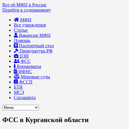
Все об МФЦ в России
Перейти к содержимому
МФЦ
Все учреждения
Статьи
Вакансии МФЦ
Помощь
Паспортный стол
Прокуратура РФ
ЦЗН
ФСС
Военкоматы
ИФНС
Мировые суды
ФССП
БТИ
МСЭ
Соцзащита
ФСС в Курганской области