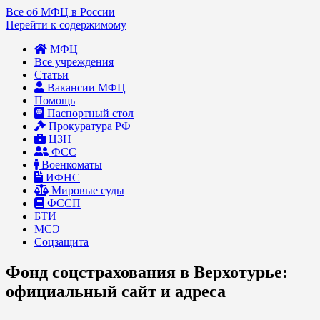
Все об МФЦ в России
Перейти к содержимому
МФЦ
Все учреждения
Статьи
Вакансии МФЦ
Помощь
Паспортный стол
Прокуратура РФ
ЦЗН
ФСС
Военкоматы
ИФНС
Мировые суды
ФССП
БТИ
МСЭ
Соцзащита
Фонд соцстрахования в Верхотурье:
официальный сайт и адреса