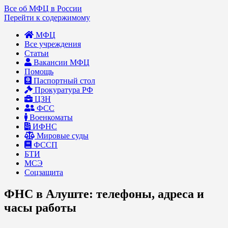
Все об МФЦ в России
Перейти к содержимому
МФЦ
Все учреждения
Статьи
Вакансии МФЦ
Помощь
Паспортный стол
Прокуратура РФ
ЦЗН
ФСС
Военкоматы
ИФНС
Мировые суды
ФССП
БТИ
МСЭ
Соцзащита
ФНС в Алуште: телефоны, адреса и
часы работы