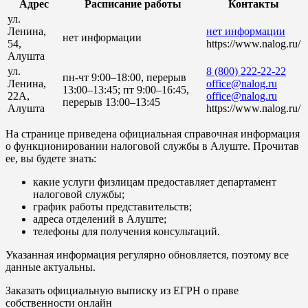
Адрес
Расписание работы
Контакты
ул.
Ленина,
нет информации
нет информации
54,
https://www.nalog.ru/
Алушта
ул.
8 (800) 222-22-22
пн-чт 9:00–18:00, перерыв
Ленина,
office@nalog.ru
13:00–13:45; пт 9:00–16:45,
22А,
office@nalog.ru
перерыв 13:00–13:45
Алушта
https://www.nalog.ru/
На странице приведена официальная справочная информация
о функционировании налоговой службы в Алуште. Прочитав
ее, вы будете знать:
какие услуги физлицам предоставляет департамент
налоговой службы;
график работы представительств;
адреса отделений в Алуште;
телефоны для получения консультаций.
Указанная информация регулярно обновляется, поэтому все
данные актуальны.
Заказать официальную выписку из ЕГРН о праве
собственности онлайн