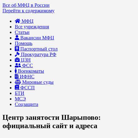
Все об МФЦ в России
Перейти к содержимому
МФЦ
Все учреждения
Статьи
Вакансии МФЦ
Помощь
Паспортный стол
Прокуратура РФ
ЦЗН
ФСС
Военкоматы
ИФНС
Мировые суды
ФССП
БТИ
МСЭ
Соцзащита
Центр занятости Шарыпово:
официальный сайт и адреса