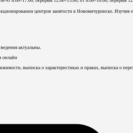
пн-чт 8:00–17:00, перерыв 12:00–13:00; пт 8:00–16:00, перерыв 12
кционировании центров занятости в Новомичуринске. Изучив ее
сведения актуальны.
и онлайн
ижимости, выписка о характеристиках и правах, выписка о пере