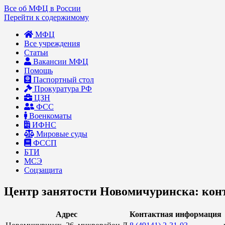
Все об МФЦ в России
Перейти к содержимому
МФЦ
Все учреждения
Статьи
Вакансии МФЦ
Помощь
Паспортный стол
Прокуратура РФ
ЦЗН
ФСС
Военкоматы
ИФНС
Мировые суды
ФССП
БТИ
МСЭ
Соцзащита
Центр занятости Новомичуринска: кон
Адрес
Контактная информация