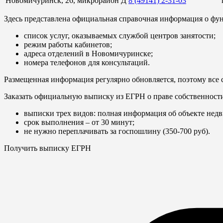
Новомичуринск, 26, микрорайон Д
8 (49141) 2-31-03
Здесь представлена официальная справочная информация о фун
список услуг, оказываемых службой центров занятости;
режим работы кабинетов;
адреса отделений в Новомичуринске;
номера телефонов для консультаций.
Размещенная информация регулярно обновляется, поэтому все 
Заказать официальную выписку из ЕГРН о праве собственност
выписки трех видов: полная информация об объекте недв
срок выполнения – от 30 минут;
не нужно переплачивать за госпошлину (350-700 руб).
Получить выписку ЕГРН