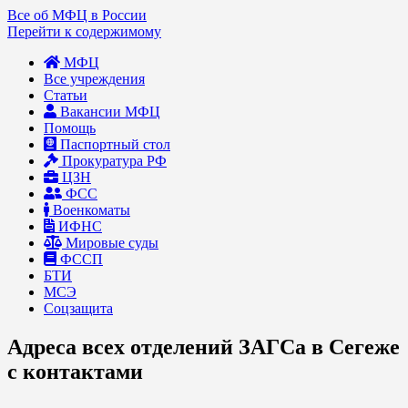
Все об МФЦ в России
Перейти к содержимому
МФЦ
Все учреждения
Статьи
Вакансии МФЦ
Помощь
Паспортный стол
Прокуратура РФ
ЦЗН
ФСС
Военкоматы
ИФНС
Мировые суды
ФССП
БТИ
МСЭ
Соцзащита
Адреса всех отделений ЗАГСа в Сегеже
с контактами