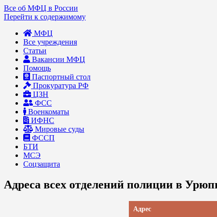
Все об МФЦ в России
Перейти к содержимому
МФЦ
Все учреждения
Статьи
Вакансии МФЦ
Помощь
Паспортный стол
Прокуратура РФ
ЦЗН
ФСС
Военкоматы
ИФНС
Мировые суды
ФССП
БТИ
МСЭ
Соцзащита
Адреса всех отделений полиции в Урюп
Адрес