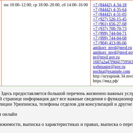
пн 10:00–12:00; ср 18:00–20:00; сб 14:00–16:00
+7 (84442) 4-34-18
+7 (84442) 4-35-64
+7 (84442) 4-31-05
+7 (927) 526-15-45
+7 (961) 656-27-68
+7 (937) 700-70-73
+7 (999) 744-04-71
+7 (999) 744-04-68
+7 (904) 413-06-66
antikorr_mvd@mvd.ru
antikorr_mvd@mvd.gov
pr@mvd.gov.ru
1607a2a47f9d41759563
webmaster@gov.ru
pochta@example.com
http://uryupinsk.34.mvd
https://мвд.рф/
Здесь предоставляется большой перечень жизненно важных услу
ой странице информация даст все важные сведения о функциони
олиции Урюпинска, телефоны отделов для консультаций и другие
и онлайн
ижимости, выписка о характеристиках и правах, выписка о пере