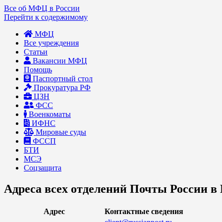
Все об МФЦ в России
Перейти к содержимому
МФЦ
Все учреждения
Статьи
Вакансии МФЦ
Помощь
Паспортный стол
Прокуратура РФ
ЦЗН
ФСС
Военкоматы
ИФНС
Мировые суды
ФССП
БТИ
МСЭ
Соцзащита
Адреса всех отделений Почты России 
Адрес
Контактные сведения