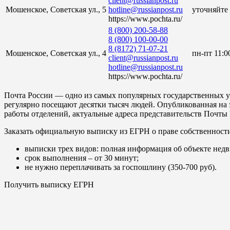
client@russianpost.ru
Мошенское, Советская ул., 5
hotline@russianpost.ru
уточняйте
https://www.pochta.ru/
8 (800) 200-58-88
8 (800) 100-00-00
8 (8172) 71-07-21
Мошенское, Советская ул., 4
пн-пт 11:0
client@russianpost.ru
hotline@russianpost.ru
https://www.pochta.ru/
Почта России — одно из самых популярных государственных у
регулярно посещают десятки тысяч людей. Опубликованная на
работы отделений, актуальные адреса представительств Почты
Заказать официальную выписку из ЕГРН о праве собственност
выписки трех видов: полная информация об объекте недв
срок выполнения – от 30 минут;
не нужно переплачивать за госпошлину (350-700 руб).
Получить выписку ЕГРН