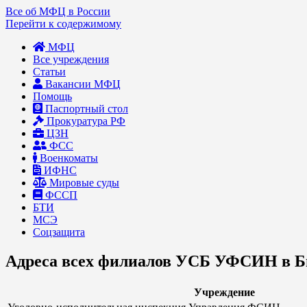
Все об МФЦ в России
Перейти к содержимому
МФЦ
Все учреждения
Статьи
Вакансии МФЦ
Помощь
Паспортный стол
Прокуратура РФ
ЦЗН
ФСС
Военкоматы
ИФНС
Мировые суды
ФССП
БТИ
МСЭ
Соцзащита
Адреса всех филиалов УСБ УФСИН в Б
Учреждение