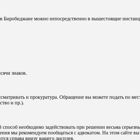
 Биробиджане можно непосредственно в вышестоящие инстанци
сячи знаков.
тривать и прокуратура. Обращение вы можете подать по мест
тво и пр.).
й способ необходимо задействовать при решении весьма серьезны
ления мы рекомендуем пообщаться с адвокатом. На этом сайте в
тся справа внизу вашего дисплея.