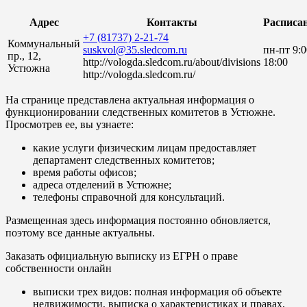
Адрес
Контакты
Расписа
+7 (81737) 2-21-74
Коммунальный
suskvol@35.sledcom.ru
пн-пт 9:
пр., 12,
http://vologda.sledcom.ru/about/divisions
18:00
Устюжна
http://vologda.sledcom.ru/
На странице представлена актуальная информация о
функционировании следственных комитетов в Устюжне.
Просмотрев ее, вы узнаете:
какие услуги физическим лицам предоставляет
департамент следственных комитетов;
время работы офисов;
адреса отделений в Устюжне;
телефоны справочной для консультаций.
Размещенная здесь информация постоянно обновляется,
поэтому все данные актуальны.
Заказать официальную выписку из ЕГРН о праве
собственности онлайн
выписки трех видов: полная информация об объекте
недвижимости, выписка о характеристиках и правах,