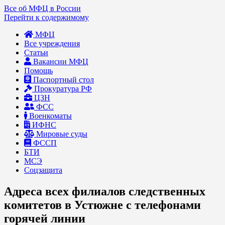
Все об МФЦ в России
Перейти к содержимому
МФЦ
Все учреждения
Статьи
Вакансии МФЦ
Помощь
Паспортный стол
Прокуратура РФ
ЦЗН
ФСС
Военкоматы
ИФНС
Мировые суды
ФССП
БТИ
МСЭ
Соцзащита
Адреса всех филиалов следственных
комитетов в Устюжне с телефонами
горячей линии