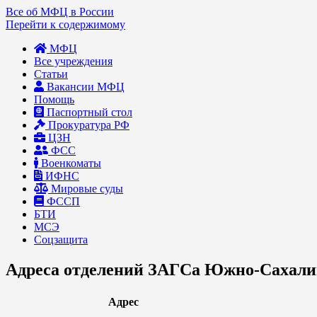
Все об МФЦ в России
Перейти к содержимому
МФЦ
Все учреждения
Статьи
Вакансии МФЦ
Помощь
Паспортный стол
Прокуратура РФ
ЦЗН
ФСС
Военкоматы
ИФНС
Мировые суды
ФССП
БТИ
МСЭ
Соцзащита
Адреса отделений ЗАГСа Южно-Сахали
Адрес