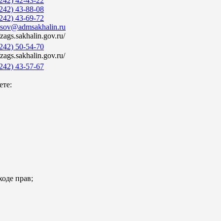
242) 42-43-22
242) 43-88-08
242) 43-69-72
isov@admsakhalin.ru
/zags.sakhalin.gov.ru/
242) 50-54-70
/zags.sakhalin.gov.ru/
242) 43-57-67
ете:
ходе прав;