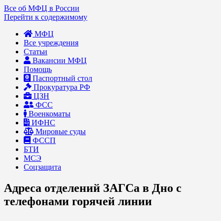
Все об МФЦ в России
Перейти к содержимому
МФЦ
Все учреждения
Статьи
Вакансии МФЦ
Помощь
Паспортный стол
Прокуратура РФ
ЦЗН
ФСС
Военкоматы
ИФНС
Мировые суды
ФССП
БТИ
МСЭ
Соцзащита
Адреса отделений ЗАГСа в Дно с
телефонами горячей линии